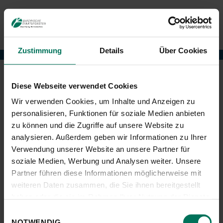
Zustimmung
Details
Über Cookies
Weltwald
Diese Webseite verwendet Cookies
Wir verwenden Cookies, um Inhalte und Anzeigen zu
personalisieren, Funktionen für soziale Medien anbieten
zu können und die Zugriffe auf unsere Website zu
Gesucht nach "2021".
analysieren. Außerdem geben wir Informationen zu Ihrer
Verwendung unserer Website an unsere Partner für
1
soziale Medien, Werbung und Analysen weiter. Unsere
Partner führen diese Informationen möglicherweise mit
weiteren Daten zusammen, die Sie ihnen bereitgestellt
haben oder die sie im Rahmen Ihrer Nutzung der Dienste
gesammelt haben.
Einwilligungsauswahl
NOTWENDIG