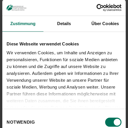
einzelne Arten der südlichen Hemisphäre.
Die spezielle Wegeführung und Anordnung der Pflanzungen dieses
Zustimmung
Details
Über Cookies
Schaugartens erlaubt eine Wanderung durch die botanische
Systematik und Stammesgeschichte der Gehölzflora (Stand:
STRASBURGER; 2009).
Diese Webseite verwendet Cookies
Gleichzeitig wurden damit auch gestalterische Ansprüche
verwirklicht.
Wir verwenden Cookies, um Inhalte und Anzeigen zu
personalisieren, Funktionen für soziale Medien anbieten
In der Draufsicht erscheinen die stilisierten Formen von Blatt, Blüte
zu können und die Zugriffe auf unsere Website zu
und Frucht oder auch die Gegenüberstellung von Nadel und
analysieren. Außerdem geben wir Informationen zu Ihrer
Laubblatt. Mit etwas Phantasie kann man auch einen Laubbaum mit
Stamm und Krone oder Eizelle und Samenzelle erkennen.
Verwendung unserer Website an unsere Partner für
soziale Medien, Werbung und Analysen weiter. Unsere
ÜBERSICHTSKARTE
Partner führen diese Informationen möglicherweise mit
weiteren Daten zusammen, die Sie ihnen bereitgestellt
haben oder die sie im Rahmen Ihrer Nutzung der Dienste
gesammelt haben.
Einwilligungsauswahl
NOTWENDIG