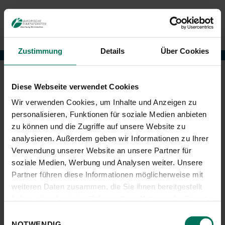
Zustimmung
Details
Über Cookies
Weltwald
Diese Webseite verwendet Cookies
Wir verwenden Cookies, um Inhalte und Anzeigen zu
personalisieren, Funktionen für soziale Medien anbieten
zu können und die Zugriffe auf unsere Website zu
Gesucht nach "2021".
analysieren. Außerdem geben wir Informationen zu Ihrer
Verwendung unserer Website an unsere Partner für
1
soziale Medien, Werbung und Analysen weiter. Unsere
Partner führen diese Informationen möglicherweise mit
weiteren Daten zusammen, die Sie ihnen bereitgestellt
haben oder die sie im Rahmen Ihrer Nutzung der Dienste
gesammelt haben.
Einwilligungsauswahl
NOTWENDIG