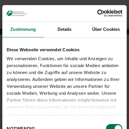
Zustimmung
Details
Über Cookies
Weltwald
Diese Webseite verwendet Cookies
Wir verwenden Cookies, um Inhalte und Anzeigen zu
personalisieren, Funktionen für soziale Medien anbieten
zu können und die Zugriffe auf unsere Website zu
Aktive Filter:
Webseite: Gams erleben
Alle Filter entfernen
analysieren. Außerdem geben wir Informationen zu Ihrer
Gesucht nach "2021".
Verwendung unserer Website an unsere Partner für
soziale Medien, Werbung und Analysen weiter. Unsere
1
Partner führen diese Informationen möglicherweise mit
weiteren Daten zusammen, die Sie ihnen bereitgestellt
haben oder die sie im Rahmen Ihrer Nutzung der Dienste
gesammelt haben.
Einwilligungsauswahl
NOTWENDIG