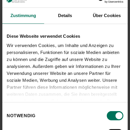
werden, wie es aktuell z.B. vom
japanischen Premierminister
verwendet wird. Das historische
Zustimmung
Details
Über Cookies
Symbol zeigt drei Blätter des
Blauglockenbaums (Paulownia
tomentosa) mit einem
Diese Webseite verwendet Cookies
siebenzähligen Blütenstand in der
Mitte und zwei fünfzähligen
Wir verwenden Cookies, um Inhalte und Anzeigen zu
Blütenständen zur Seite.
personalisieren, Funktionen für soziale Medien anbieten
zu können und die Zugriffe auf unsere Website zu
Die aktuelle Ausstellung "Wald – Forest" versucht eine
analysieren. Außerdem geben wir Informationen zu Ihrer
Gegenüberstellung der Themen Wald, Jagd und Forstwirtschaft in
Verwendung unserer Website an unsere Partner für
Deutschland und den USA. Beim Zentralpavillon wird die
soziale Medien, Werbung und Analysen weiter. Unsere
Gestaltungsidee der kleineren Info-Spots fortgeführt und erweitert.
Partner führen diese Informationen möglicherweise mit
In der Architektur werden dabei Formelemente zweier ostasiatischer
weiteren Daten zusammen, die Sie ihnen bereitgestellt
Baumarten thematisiert.
haben oder die sie im Rahmen Ihrer Nutzung der Dienste
gesammelt haben.
PAVILLON FRANZÖSISCHER AHORN
Einwilligungsauswahl
NOTWENDIG
Hier startet und endet der Themenpfad "Europa & Vorderasien":