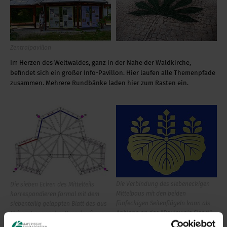
Zentralpavillon
Im Herzen des Weltwaldes, ganz in der Nähe der Waldkirche,
befindet sich ein großer Info-Pavillon. Hier laufen alle Themenpfade
zusammen. Mehrere Rundbänke laden hier zum Rasten ein.
Die Verbindung des siebeneckigen
Die sieben Ecken des Mittelteils
Mittelbaus mit den beiden
korrespondieren formal mit dem
fünfeckigen Seitenflügeln kann als
siebenteilig gelappten Blatt des aus
Anklang an das "Paulownia Siegel"
China stammenden Baumkraftwurz
(go-shichi no kiri crest) verstanden
(Kalopanax septemlobus).