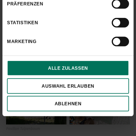
PRÄFERENZEN
STATISTIKEN
MARKETING
Pavillon Französischer Ahorn
PAVILLON TULPENBAUM
ALLE ZULASSEN
Hier starten die Themenpfade "Nordamerika West" sowie "Mittel- &
Ostasien":
AUSWAHL ERLAUBEN
ABLEHNEN
Pavillon Tulpenbaum